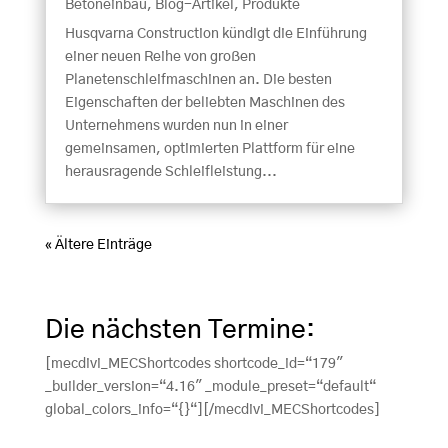
Betoneinbau
,
Blog-Artikel
,
Produkte
Husqvarna Construction kündigt die Einführung
einer neuen Reihe von großen
Planetenschleifmaschinen an. Die besten
Eigenschaften der beliebten Maschinen des
Unternehmens wurden nun in einer
gemeinsamen, optimierten Plattform für eine
herausragende Schleifleistung...
« Ältere Einträge
Die nächsten Termine:
[mecdivi_MECShortcodes shortcode_id=“179″
_builder_version=“4.16″ _module_preset=“default“
global_colors_info=“{}“][/mecdivi_MECShortcodes]