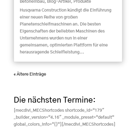
Betoneinbau
,
Blog-Artikel
,
Produkte
Husqvarna Construction kündigt die Einführung
einer neuen Reihe von großen
Planetenschleifmaschinen an. Die besten
Eigenschaften der beliebten Maschinen des
Unternehmens wurden nun in einer
gemeinsamen, optimierten Plattform für eine
herausragende Schleifleistung...
« Ältere Einträge
Die nächsten Termine:
[mecdivi_MECShortcodes shortcode_id=“179″
_builder_version=“4.16″ _module_preset=“default“
global_colors_info=“{}“][/mecdivi_MECShortcodes]