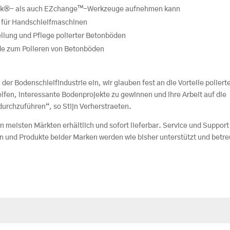
 Lock®- als auch EZchange™-Werkzeuge aufnehmen kann
n für Handschleifmaschinen
ellung und Pflege polierter Betonböden
de zum Polieren von Betonböden
n der Bodenschleifindustrie ein, wir glauben fest an die Vorteile poliert
fen, interessante Bodenprojekte zu gewinnen und ihre Arbeit auf die
durchzuführen“, so Stijn Verherstraeten.
n meisten Märkten erhältlich und sofort lieferbar. Service und Support
 und Produkte beider Marken werden wie bisher unterstützt und betre